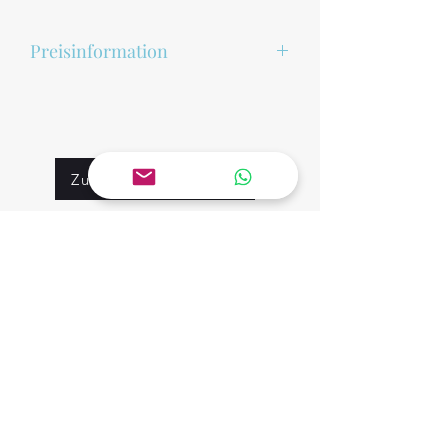
Preisinformation
Die angegebenen Preise für unsere Pro
dukte sind unverbindlich und
können je nach Verfügbarkeit und Sessi
on variieren. Wir behalten uns das Rech
Zurück zur Auswahl
t vor, die Preise jederzeit anzupassen.
Der endgültige
Mietpreis wird Ihnen vor der Buchung
Kontakt
von uns mitgeteilt.
Vor- und Nachnamen
Artikelbezeichnung