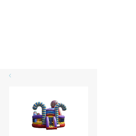
SESO
Die Eventschmiede
Der Lokalmatador mit dem besten
Service