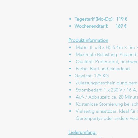
Tagestarif (Mo-Do): 119 €
Wochenendtarif: 169 €
Produktinformation
Maße: (L x B x H): 5.4m × 5m 
Maximale Belastung: Passend fü
Qualität: Profimodul, hochwer
Farbe: Bunt und einladend
Gewicht: 125 KG
Zulassungsbescheinigung ge
Strombedarf: 1 x 230 V / 16 A,
Auf- / Abbauzeit: ca. 20 Minut
Kostenlose Stornierung bei sc
Vielseitig einsetzbar: Ideal fü
Gartenpartys oder andere Vera
Lieferumfang: