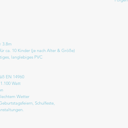
× 3.8m
r ca. 10 Kinder (je nach Alter & Größe)
tiges, langlebiges PVC
mäß EN 14960
 1.100 Watt
en
hlechtem Wetter
r Geburtstagsfeiern, Schulfeste,
nstaltungen.