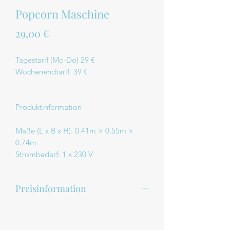
Popcorn Maschine
Preis
29,00 €
Tagestarif (Mo-Do) 29 €
Wochenendtarif 39 €
Produktinformation
Maße (L x B x H): 0.41m × 0.55m ×
0.74m
Strombedarf: 1 x 230 V
Preisinformation
Die angegebenen Preise für unsere Pro
dukte sind unverbindlich und