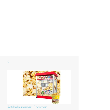
SESO
Die Eventschmiede
Der Lokalmatador mit dem besten
Service
Artikelnummer: Popcorn