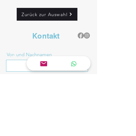
können je nach Verfügbarkeit und Sessi
on variieren. Wir behalten uns das Rech
Zurück zur Auswahl
t vor, die Preise jederzeit anzupassen.
Der endgültige
Mietpreis wird Ihnen vor der Buchung
Kontakt
von uns mitgeteilt.
Vor- und Nachnamen
Artikelbezeichnung
Email
Nachricht