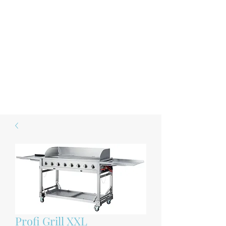
SESO
Die Eventschmiede
Der Lokalmatador mit dem besten
Service
Profi Grill XXL