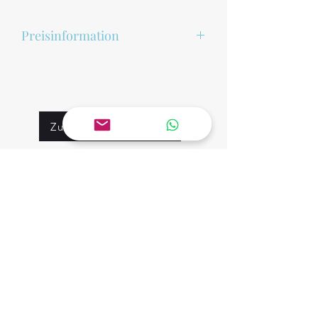
Preisinformation
Die angegebenen Preise für unsere Pro
dukte sind unverbindlich und
können je nach Verfügbarkeit und Sessi
on variieren. Wir behalten uns das Rech
Zurück zur Auswahl
t vor, die Preise jederzeit anzupassen.
Der endgültige
Mietpreis wird Ihnen vor der Buchung
Kontakt
von uns mitgeteilt.
Vor- und Nachnamen
Artikelbezeichnung