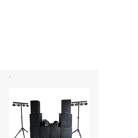
SESO
Die Eventschmiede
Der Lokalmatador mit dem besten
Service